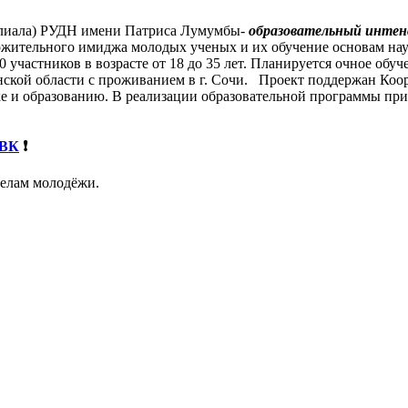
филиала) РУДН имени Патриса Лумумбы-
образовательный интен
жительного имиджа молодых ученых и их обучение основам нау
0 участников в возрасте от 18 до 35 лет. Планируется очное об
нской области с проживанием в г. Сочи. Проект поддержан Ко
ке и образованию. В реализации образовательной программы пр
 ВК
❗️
 делам молодёжи.