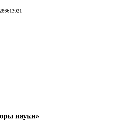
286613921
доры науки»