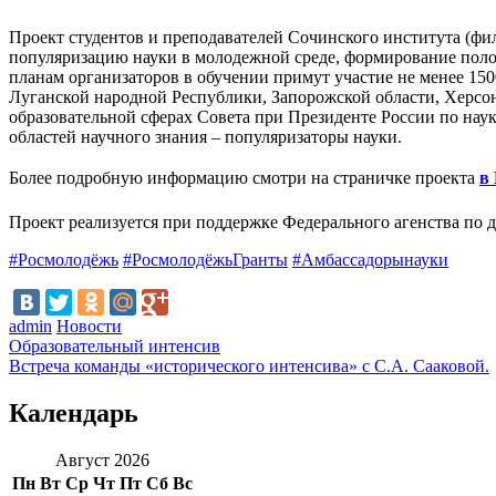
Проект студентов и преподавателей Сочинского института (
популяризацию науки в молодежной среде, формирование поло
планам организаторов в обучении примут участие не менее 150
Луганской народной Республики, Запорожской области, Херсо
образовательной сферах Совета при Президенте России по нау
областей научного знания – популяризаторы науки.
Более подробную информацию смотри на страничке проекта
в
Проект реализуется при поддержке Федерального агенства по
#Росмолодёжь
#РосмолодёжьГранты
#Амбассадорынауки
admin
Новости
Образовательный интенсив
Встреча команды «исторического интенсива» с С.А. Сааковой.
Календарь
Август 2026
Пн
Вт
Ср
Чт
Пт
Сб
Вс