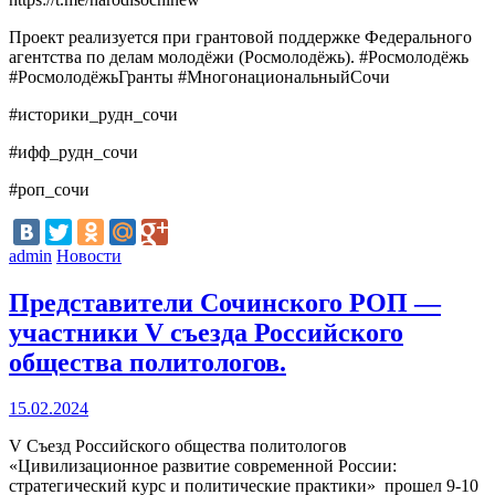
Проект реализуется при грантовой поддержке Федерального
агентства по делам молодёжи (Росмолодёжь). #Росмолодёжь
#РосмолодёжьГранты #МногонациональныйСочи
#историки_рудн_сочи
#ифф_рудн_сочи
#роп_сочи
admin
Новости
Представители Сочинского РОП —
участники V съезда Российского
общества политологов.
15.02.2024
V Съезд Российского общества политологов
«Цивилизационное развитие современной России:
стратегический курс и политические практики» прошел 9-10