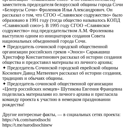
заместитель председателя белорусской общины города Сочи
«Белорусы Сочи» Фроленков Илья Александрович. Он
рассказал о том, что СГОО «Славянское содружество» было
образовано в 1991 году (тогда общество называлось КОПД
«Славянский союз»). В 1995 году СГОО «Славянское
содружество» под председательством А.М. Фроленкова
выступило одним из инициаторов создания Совета
национальных объединений города Сочи.
✦ Председатель сочинской городской общественной
организации российских греков «Эноси» Саракашиш
Христофор Константинович рассказал об истории создания
общества и предоставил материалы из личного архива;
✦ Председатель Сочинской городской еврейской общины
Косневич Давид Матвеевич рассказал об истории создания,
традициях и обычаях общины.
✦ Председатель сочинской общественной организации
«Центр российских немцев» Шутикова Евгения Францевна
поделилась материалами из личного архива и пригласила
команду проекта к участию в немецком праздновании
рождества!
Другие интересные факты, — в социальных сетях проекта:
https://vk.com/narodisochi
https://t.me/narodisochinew