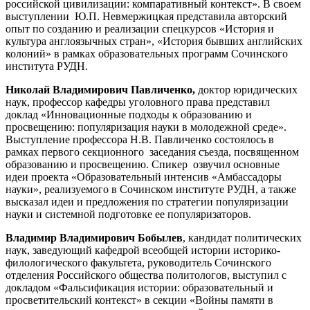
российской цивилизации: компаративный контекст». В своем
выступлении Ю.П. Невмержицкая представила авторский
опыт по созданию и реализации спецкурсов «История и
культура англоязычных стран», «История бывших английских
колоний» в рамках образовательных программ Сочинского
института РУДН.
Николай Владимирович Павличенко,
доктор юридических
наук, профессор кафедры уголовного права представил
доклад «Инновационные подходы к образованию и
просвещению: популяризация науки в молодежной среде».
Выступление профессора Н.В. Павличенко состоялось в
рамках первого секционного заседания съезда, посвященном
образованию и просвещению. Спикер озвучил основные
идеи проекта «Образовательный интенсив «Амбассадоры
науки», реализуемого в Сочинском институте РУДН, а также
высказал идеи и предложения по стратегии популяризации
науки и системной подготовке ее популяризаторов.
Владимир Владимирович Бобылев
, кандидат политических
наук, заведующий кафедрой всеобщей истории историко-
филологического факультета, руководитель Сочинского
отделения Российского общества политологов, выступил с
докладом «Фальсификация истории: образовательный и
просветительский контекст» в секции «Войны памяти в